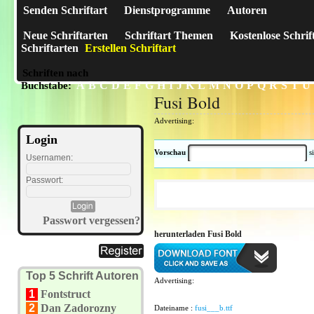
Senden Schriftart
Dienstprogramme
Autoren
Neue Schriftarten
Schriftart Themen
Kostenlose Schrif
Schriftarten
Erstellen Schriftart
Schriften nach
A
B
C
D
E
F
G
H
I
J
K
L
M
N
O
P
Q
R
S
T
U
Buchstabe:
Fusi Bold
Advertising:
Login
Vorschau
s
Usernamen:
Passwort:
Passwort vergessen?
herunterladen Fusi Bold
Top 5 Schrift Autoren
Advertising:
1
Fontstruct
2
Dan Zadorozny
Dateiname :
fusi___b.ttf