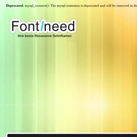
Deprecated
: mysql_connect(): The mysql extension is deprecated and will be removed in th
Ihre beste Ressource Schriftarten