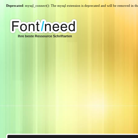
Deprecated
: mysql_connect(): The mysql extension is deprecated and will be removed in th
Ihre beste Ressource Schriftarten