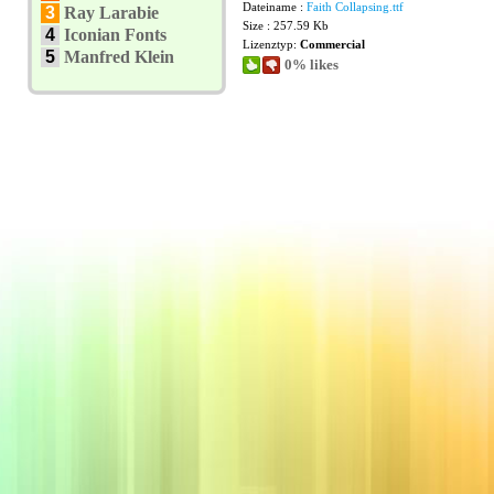
Dateiname :
Faith Collapsing.ttf
3
Ray Larabie
Size : 257.59 Kb
4
Iconian Fonts
Lizenztyp:
Commercial
5
Manfred Klein
0% likes