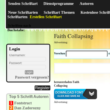
Senden Schriftart
Dienstprogramme
Autoren
Neue Schriftarten
Schriftart Themen
Kostenlose Schrif
Schriftarten
Erstellen Schriftart
Schriften nach
A
B
C
D
E
F
G
H
I
J
K
L
M
N
O
P
Q
R
S
T
U
Buchstabe:
Faith Collapsing
Advertising:
Login
Vorschau
s
Usernamen:
Passwort:
Passwort vergessen?
herunterladen Faith
Collapsing
Top 5 Schrift Autoren
Advertising:
1
Fontstruct
2
Dan Zadorozny