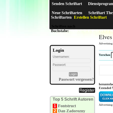
Senden Schriftart
Dienstprogra
Neue Schriftarten
Schriftart Th
Schriftarten
Erstellen Schriftart
Schriften nach
A
B
C
D
E
F
G
H
I
J
Buchstabe:
Elves
Advertising
Login
Vorschau
Usernamen:
Passwort:
Passwort vergessen?
herunterla
Extended 
Top 5 Schrift Autoren
Advertising
1
Fontstruct
2
Dan Zadorozny