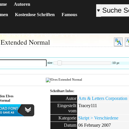
mme
Autoren
emen
Kostenlose Schriften
Famous
K
L
M
N
O
P
Q
R
S
T
U
V
W
X
Y
Z
#
 Extended Normal
:
size
10
pt
Schriftart Infos:
den Elves
Autor
Arts & Letters Corporation
Normal
Eingestellt
Tracey111
vom
Kategorie
Skript > Verschiedene
:
Datum
06 February 2007