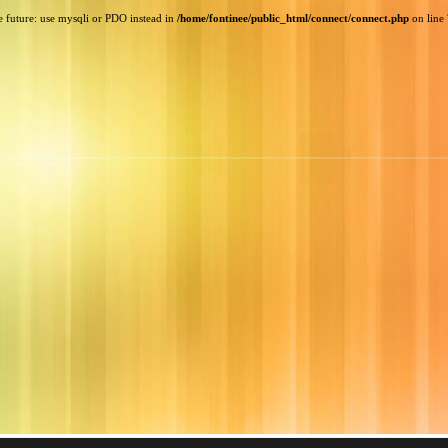
e future: use mysqli or PDO instead in
/home/fontinee/public_html/connect/connect.php
on line