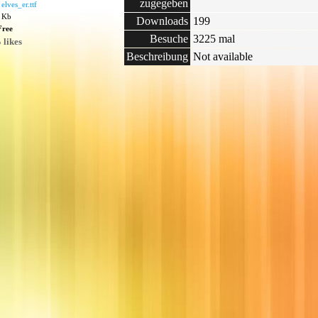
zugegeben
:
elves_er.ttf
3 Kb
Downloads
199
Free
Besuche
3225 mal
 likes
Beschreibung
Not available