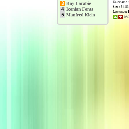
Dateiname 
3
Ray Larabie
Size : 54.5
4
Iconian Fonts
Lizenztyp:
5
Manfred Klein
0%