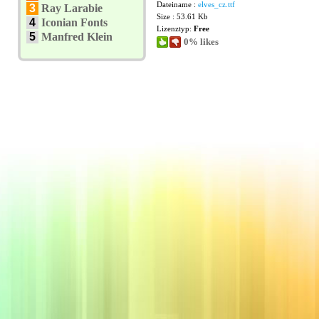
Dateiname :
elves_cz.ttf
3
Ray Larabie
Size : 53.61 Kb
4
Iconian Fonts
Lizenztyp:
Free
5
Manfred Klein
0% likes