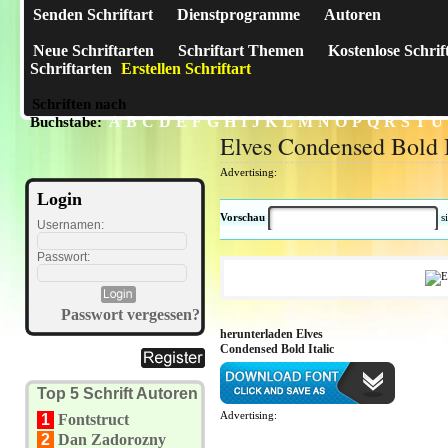
Senden Schriftart
Dienstprogramme
Autoren
Neue Schriftarten
Schriftart Themen
Kostenlose Schrif
Schriftarten
Erstellen Schriftart
Schriften nach
A
B
C
D
E
F
G
H
I
J
K
L
M
N
O
P
Q
R
S
T
U
Buchstabe:
Elves Condensed Bold I
Advertising:
Login
Vorschau
s
Usernamen:
Passwort:
Passwort vergessen?
herunterladen Elves
Condensed Bold Italic
Top 5 Schrift Autoren
Advertising:
1
Fontstruct
2
Dan Zadorozny