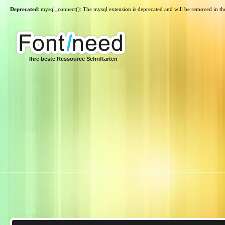
Deprecated
: mysql_connect(): The mysql extension is deprecated and will be removed in th
Ihre beste Ressource Schriftarten