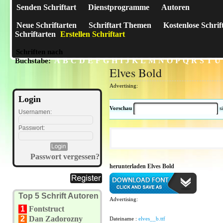
Senden Schriftart
Dienstprogramme
Autoren
Neue Schriftarten
Schriftart Themen
Kostenlose Schrif
Schriftarten
Erstellen Schriftart
Schriften nach
A
B
C
D
E
F
G
H
I
J
K
L
M
N
O
P
Q
R
S
T
U
Buchstabe:
Elves Bold
Advertising:
Login
Vorschau
s
Usernamen:
Passwort:
Passwort vergessen?
herunterladen Elves Bold
Top 5 Schrift Autoren
Advertising:
1
Fontstruct
2
Dan Zadorozny
Dateiname :
elves__b.ttf