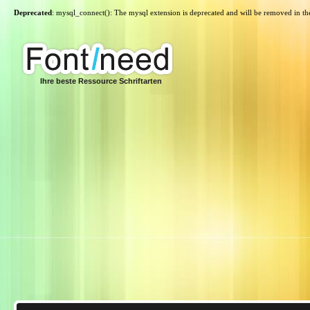
Deprecated
: mysql_connect(): The mysql extension is deprecated and will be removed in th
Ihre beste Ressource Schriftarten