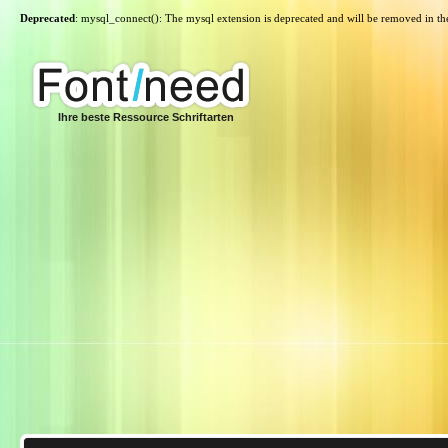
Deprecated
: mysql_connect(): The mysql extension is deprecated and will be removed in th
Ihre beste Ressource Schriftarten