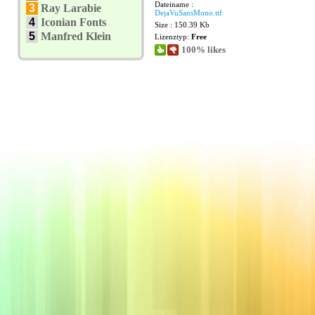
Dateiname :
3
Ray Larabie
DejaVuSansMono.ttf
4
Iconian Fonts
Size : 150.39 Kb
5
Manfred Klein
Lizenztyp:
Free
100% likes