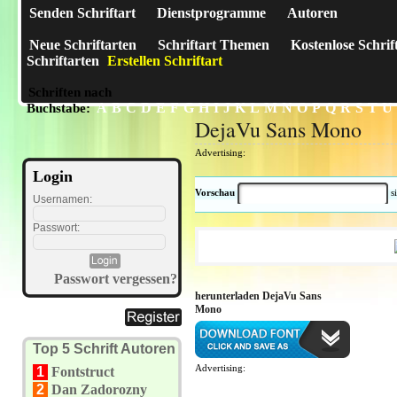
Senden Schriftart
Dienstprogramme
Autoren
Neue Schriftarten
Schriftart Themen
Kostenlose Schrif
Schriftarten
Erstellen Schriftart
Schriften nach
A
B
C
D
E
F
G
H
I
J
K
L
M
N
O
P
Q
R
S
T
U
Buchstabe:
DejaVu Sans Mono
Advertising:
Login
Vorschau
s
Usernamen:
Passwort:
Passwort vergessen?
herunterladen DejaVu Sans
Mono
Top 5 Schrift Autoren
Advertising:
1
Fontstruct
2
Dan Zadorozny