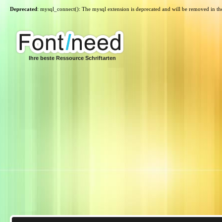
Deprecated
: mysql_connect(): The mysql extension is deprecated and will be removed in th
Ihre beste Ressource Schriftarten