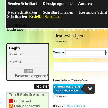
Senden Schriftart
Dienstprogramme
Autoren
Neue Schriftarten
Schriftart Themen
Kostenlose Schrif
Schriftarten
Erstellen Schriftart
Schriften nach
A
B
C
D
E
F
G
H
I
J
K
L
M
N
O
P
Q
R
S
T
U
Buchstabe:
Dearest Open
Advertising:
Login
Vorschau
s
Usernamen:
Passwort:
Passwort vergessen?
herunterladen Dearest Open
Top 5 Schrift Autoren
Advertising:
1
Fontstruct
2
Dan Zadorozny
Dateiname :
Dearest Open.ttf