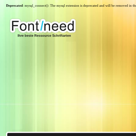
Deprecated
: mysql_connect(): The mysql extension is deprecated and will be removed in th
Ihre beste Ressource Schriftarten