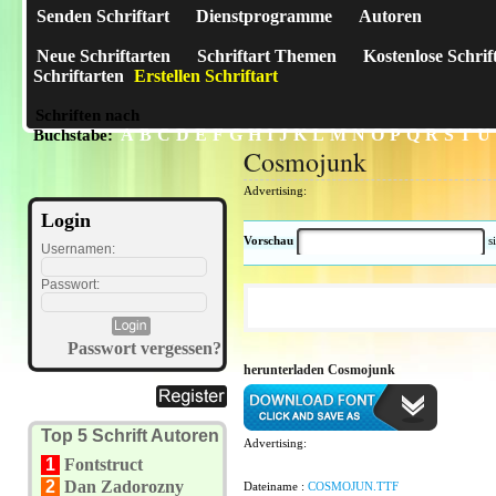
Senden Schriftart
Dienstprogramme
Autoren
Neue Schriftarten
Schriftart Themen
Kostenlose Schrif
Schriftarten
Erstellen Schriftart
Schriften nach
A
B
C
D
E
F
G
H
I
J
K
L
M
N
O
P
Q
R
S
T
U
Buchstabe:
Cosmojunk
Advertising:
Login
Vorschau
s
Usernamen:
Passwort:
Passwort vergessen?
herunterladen Cosmojunk
Top 5 Schrift Autoren
Advertising:
1
Fontstruct
2
Dan Zadorozny
Dateiname :
COSMOJUN.TTF