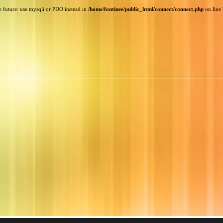
e future: use mysqli or PDO instead in
/home/fontinee/public_html/connect/connect.php
on line