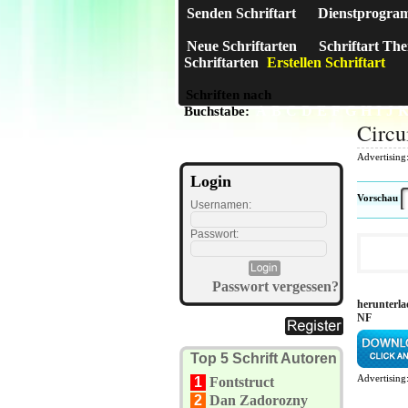
Senden Schriftart
Dienstprogra
Neue Schriftarten
Schriftart Th
Schriftarten
Erstellen Schriftart
Schriften nach
A
B
C
D
E
F
G
H
I
J
Buchstabe:
Circu
Advertising
Login
Vorschau
Usernamen:
Passwort:
Passwort vergessen?
herunterla
NF
Top 5 Schrift Autoren
Advertising
1
Fontstruct
2
Dan Zadorozny