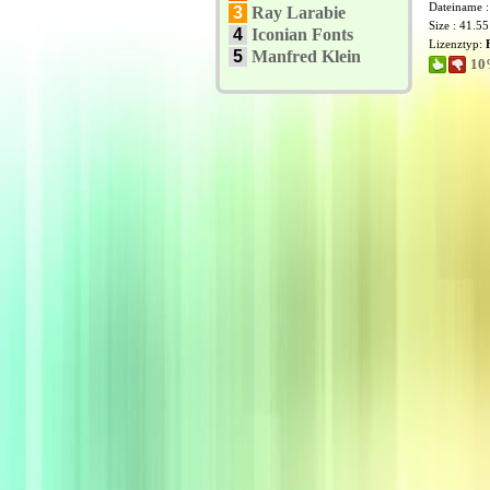
Dateiname 
3
Ray Larabie
Size : 41.5
4
Iconian Fonts
Lizenztyp:
5
Manfred Klein
10