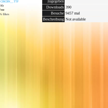
zugegeben
:
CIRCBN__.TTF
5 Kb
Downloads
390
Free
Besuche
9457 mal
% likes
Beschreibung
Not available