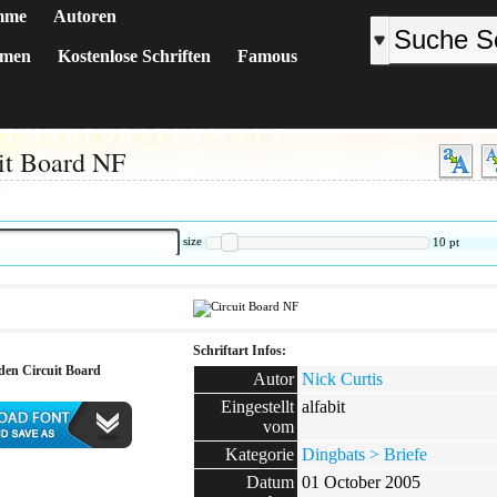
mme
Autoren
emen
Kostenlose Schriften
Famous
K
L
M
N
O
P
Q
R
S
T
U
V
W
X
Y
Z
#
it Board NF
:
size
10
pt
Schriftart Infos:
den Circuit Board
Autor
Nick Curtis
Eingestellt
alfabit
vom
Kategorie
Dingbats > Briefe
:
Datum
01 October 2005