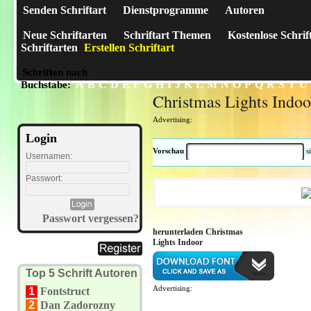
Senden Schriftart
Dienstprogramme
Autoren
Neue Schriftarten
Schriftart Themen
Kostenlose Schrif
Schriftarten
Erstellen Schriftart
Schriften nach
A
B
C
D
E
F
G
H
I
J
K
L
M
N
O
P
Q
R
S
T
U
Buchstabe:
Christmas Lights Indoo
Advertising:
Login
Vorschau
s
Usernamen:
Passwort:
Passwort vergessen?
herunterladen Christmas
Lights Indoor
Top 5 Schrift Autoren
Advertising:
1
Fontstruct
2
Dan Zadorozny