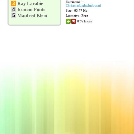
Dateiname :
3
Ray Larabie
ChristmasLightsIndoor.ttf
4
Iconian Fonts
Size : 63.77 Kb
5
Manfred Klein
Lizenztyp:
Free
0% likes