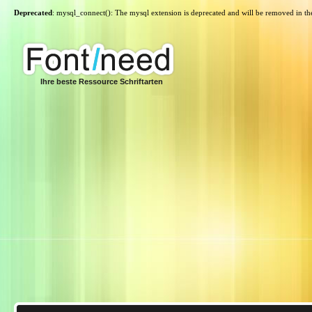
Deprecated
: mysql_connect(): The mysql extension is deprecated and will be removed in th
Ihre beste Ressource Schriftarten