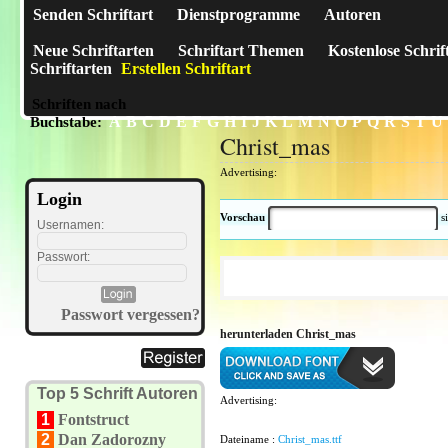
Senden Schriftart
Dienstprogramme
Autoren
Neue Schriftarten
Schriftart Themen
Kostenlose Schrif
Schriftarten
Erstellen Schriftart
Schriften nach
A
B
C
D
E
F
G
H
I
J
K
L
M
N
O
P
Q
R
S
T
U
Buchstabe:
Christ_mas
Advertising:
Login
Vorschau
s
Usernamen:
Passwort:
Passwort vergessen?
herunterladen Christ_mas
Top 5 Schrift Autoren
Advertising:
1
Fontstruct
2
Dan Zadorozny
Dateiname :
Christ_mas.ttf