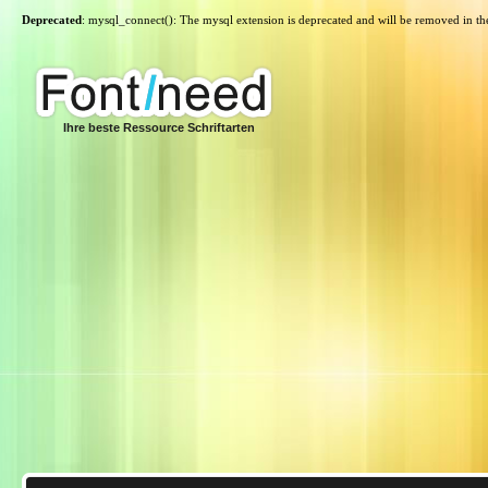
Deprecated
: mysql_connect(): The mysql extension is deprecated and will be removed in th
Ihre beste Ressource Schriftarten