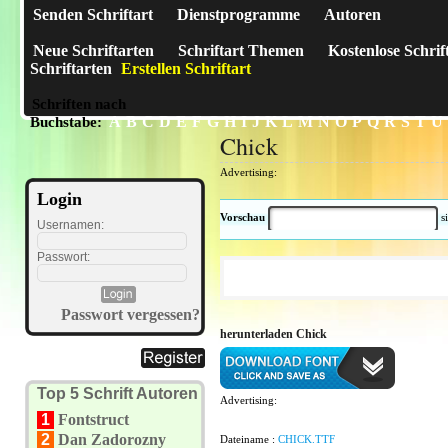
Senden Schriftart
Dienstprogramme
Autoren
Neue Schriftarten
Schriftart Themen
Kostenlose Schrif
Schriftarten
Erstellen Schriftart
Schriften nach
A
B
C
D
E
F
G
H
I
J
K
L
M
N
O
P
Q
R
S
T
U
Buchstabe:
Chick
Advertising:
Login
Vorschau
s
Usernamen:
Passwort:
Passwort vergessen?
herunterladen Chick
Top 5 Schrift Autoren
Advertising:
1
Fontstruct
2
Dan Zadorozny
Dateiname :
CHICK.TTF