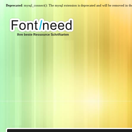
Deprecated
: mysql_connect(): The mysql extension is deprecated and will be removed in th
Ihre beste Ressource Schriftarten