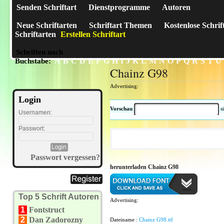
Senden Schriftart
Dienstprogramme
Autoren
Neue Schriftarten
Schriftart Themen
Kostenlose Schrif
Schriftarten
Erstellen Schriftart
Schriften nach
A
B
C
D
E
F
G
H
I
J
K
L
M
N
O
P
Q
R
S
T
U
Buchstabe:
Chainz G98
Advertising:
Login
Vorschau
s
Usernamen:
Passwort:
Passwort vergessen?
herunterladen Chainz G98
Top 5 Schrift Autoren
Advertising:
1
Fontstruct
2
Dan Zadorozny
Dateiname :
Chainz G98.ttf