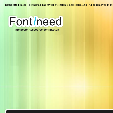
Deprecated
: mysql_connect(): The mysql extension is deprecated and will be removed in th
Ihre beste Ressource Schriftarten