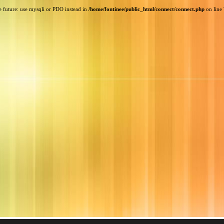
e future: use mysqli or PDO instead in
/home/fontinee/public_html/connect/connect.php
on line