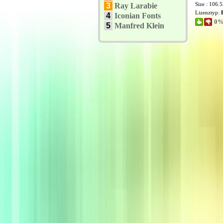
Size : 106.
3
Ray Larabie
Lizenztyp:
4
Iconian Fonts
0%
5
Manfred Klein