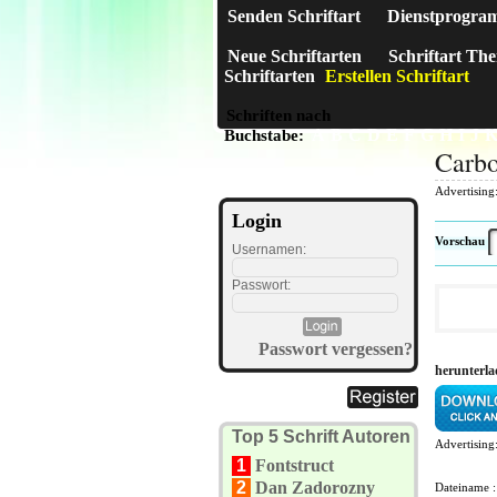
Senden Schriftart
Dienstprogra
Neue Schriftarten
Schriftart Th
Schriftarten
Erstellen Schriftart
Schriften nach
A
B
C
D
E
F
G
H
I
J
Buchstabe:
Carbo
Advertising
Login
Vorschau
Usernamen:
Passwort:
Passwort vergessen?
herunterla
Top 5 Schrift Autoren
Advertising
1
Fontstruct
2
Dan Zadorozny
Dateiname 