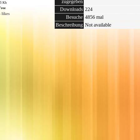
zugegeben
53 Kb
Free
Downloads
224
 likes
Besuche
4856 mal
Beschreibung
Not available