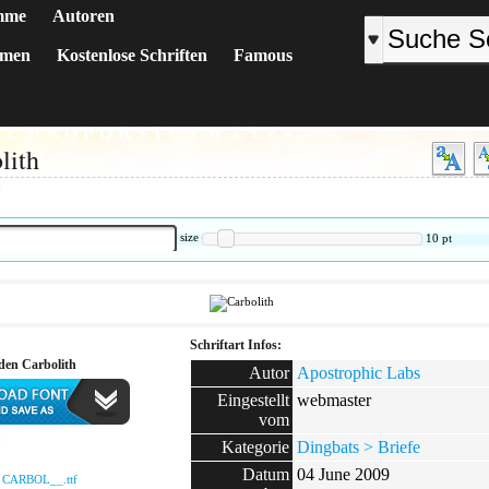
mme
Autoren
emen
Kostenlose Schriften
Famous
K
L
M
N
O
P
Q
R
S
T
U
V
W
X
Y
Z
#
lith
:
size
10
pt
Schriftart Infos:
den Carbolith
Autor
Apostrophic Labs
Eingestellt
webmaster
vom
:
Kategorie
Dingbats > Briefe
Datum
04 June 2009
:
CARBOL__.ttf