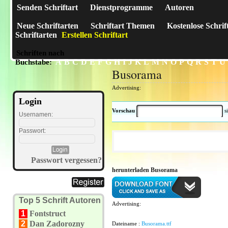
Senden Schriftart
Dienstprogramme
Autoren
Neue Schriftarten
Schriftart Themen
Kostenlose Schrif
Schriftarten
Erstellen Schriftart
Schriften nach
A
B
C
D
E
F
G
H
I
J
K
L
M
N
O
P
Q
R
S
T
U
Buchstabe:
Busorama
Advertising:
Login
Vorschau
s
Usernamen:
Passwort:
Passwort vergessen?
herunterladen Busorama
Top 5 Schrift Autoren
Advertising:
1
Fontstruct
2
Dan Zadorozny
Dateiname :
Busorama.ttf