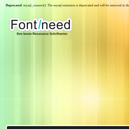
Deprecated
: mysql_connect(): The mysql extension is deprecated and will be removed in th
Ihre beste Ressource Schriftarten