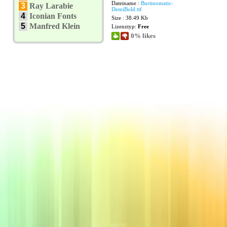
Dateiname :
Burtinomatic-
3
Ray Larabie
DemiBold.ttf
4
Iconian Fonts
Size : 38.49 Kb
5
Manfred Klein
Lizenztyp:
Free
0% likes