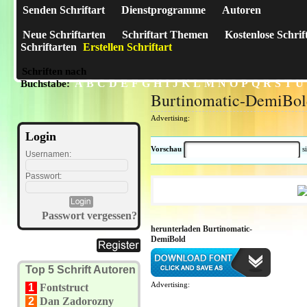
Senden Schriftart
Dienstprogramme
Autoren
Neue Schriftarten
Schriftart Themen
Kostenlose Schrif
Schriftarten
Erstellen Schriftart
Schriften nach
A
B
C
D
E
F
G
H
I
J
K
L
M
N
O
P
Q
R
S
T
U
Buchstabe:
Burtinomatic-DemiBol
Advertising:
Login
Vorschau
s
Usernamen:
Passwort:
Passwort vergessen?
herunterladen Burtinomatic-
DemiBold
Top 5 Schrift Autoren
Advertising:
1
Fontstruct
2
Dan Zadorozny