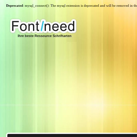
Deprecated
: mysql_connect(): The mysql extension is deprecated and will be removed in th
Ihre beste Ressource Schriftarten