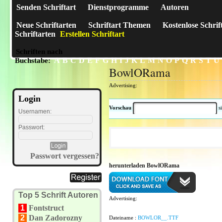
Senden Schriftart
Dienstprogramme
Autoren
Neue Schriftarten
Schriftart Themen
Kostenlose Schrif
Schriftarten
Erstellen Schriftart
Schriften nach
A
B
C
D
E
F
G
H
I
J
K
L
M
N
O
P
Q
R
S
T
U
Buchstabe:
BowlORama
Advertising:
Login
Vorschau
s
Usernamen:
Passwort:
Passwort vergessen?
herunterladen BowlORama
Top 5 Schrift Autoren
Advertising:
1
Fontstruct
2
Dan Zadorozny
Dateiname :
BOWLOR__.TTF