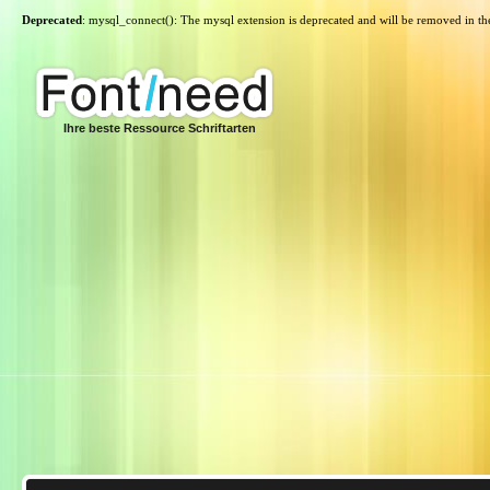
Deprecated
: mysql_connect(): The mysql extension is deprecated and will be removed in th
Ihre beste Ressource Schriftarten