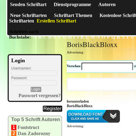
Senden Schriftart
Dienstprogramme
Autoren
Neue Schriftarten
Schriftart Themen
Kostenlose Schrif
Schriftarten
Erstellen Schriftart
Schriften nach
A
B
C
D
E
F
G
H
I
J
K
L
M
N
O
P
Q
R
S
T
U
Buchstabe:
BorisBlackBloxx
Advertising:
Login
Vorschau
s
Usernamen:
Passwort:
Passwort vergessen?
herunterladen
BorisBlackBloxx
Top 5 Schrift Autoren
Advertising:
1
Fontstruct
2
Dan Zadorozny