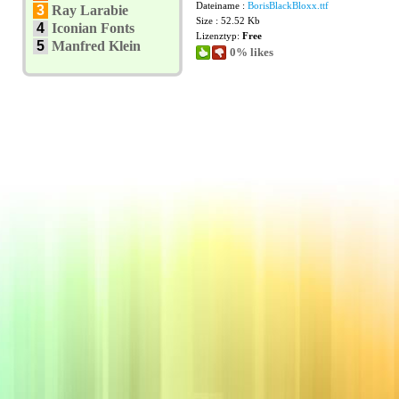
Dateiname :
BorisBlackBloxx.ttf
3
Ray Larabie
Size : 52.52 Kb
4
Iconian Fonts
Lizenztyp:
Free
5
Manfred Klein
0% likes