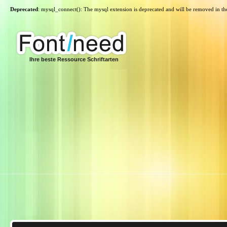
Deprecated
: mysql_connect(): The mysql extension is deprecated and will be removed in th
Ihre beste Ressource Schriftarten