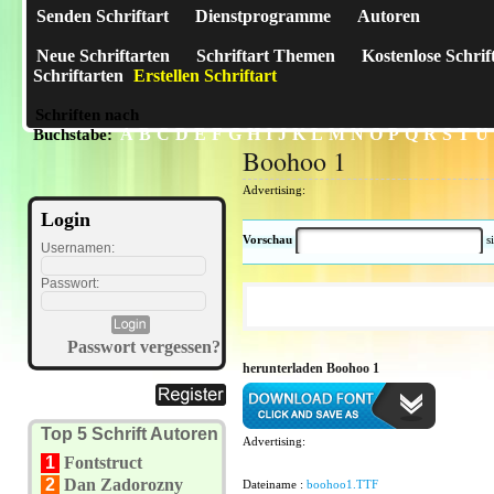
Senden Schriftart
Dienstprogramme
Autoren
Neue Schriftarten
Schriftart Themen
Kostenlose Schrif
Schriftarten
Erstellen Schriftart
Schriften nach
A
B
C
D
E
F
G
H
I
J
K
L
M
N
O
P
Q
R
S
T
U
Buchstabe:
Boohoo 1
Advertising:
Login
Vorschau
s
Usernamen:
Passwort:
Passwort vergessen?
herunterladen Boohoo 1
Top 5 Schrift Autoren
Advertising:
1
Fontstruct
2
Dan Zadorozny
Dateiname :
boohoo1.TTF