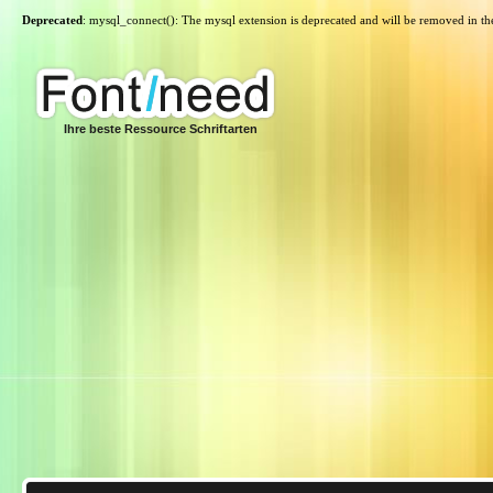
Deprecated
: mysql_connect(): The mysql extension is deprecated and will be removed in th
Ihre beste Ressource Schriftarten