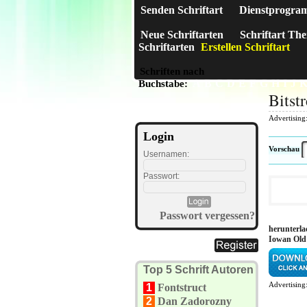
Senden Schriftart
Dienstprogra
Neue Schriftarten
Schriftart Th
Schriftarten
Erstellen Schriftart
Schriften nach
A
B
C
D
E
F
G
H
I
J
Buchstabe:
Bitst
Advertising
Login
Vorschau
Usernamen:
Passwort:
Passwort vergessen?
herunterla
Iowan Old
Top 5 Schrift Autoren
Advertising
1
Fontstruct
2
Dan Zadorozny