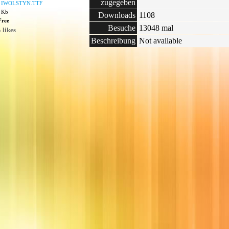
zugegeben
:
IWOLSTYN.TTF
8 Kb
Downloads
1108
Free
Besuche
13048 mal
 likes
Beschreibung
Not available