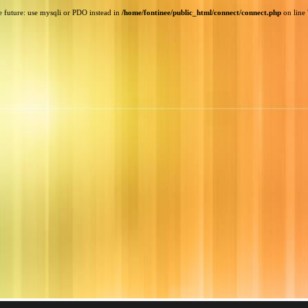
e future: use mysqli or PDO instead in
/home/fontinee/public_html/connect/connect.php
on line