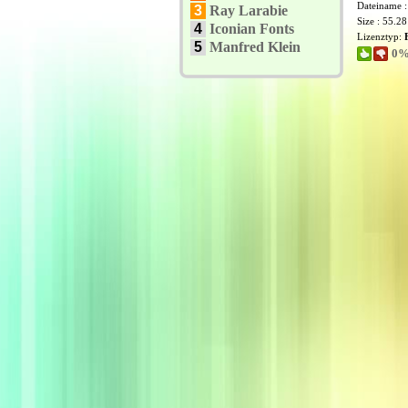
Dateiname 
3
Ray Larabie
Size : 55.2
4
Iconian Fonts
Lizenztyp:
5
Manfred Klein
0%