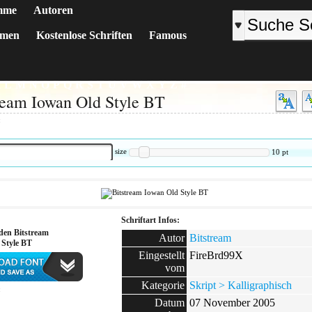
mme
Autoren
emen
Kostenlose Schriften
Famous
K
L
M
N
O
P
Q
R
S
T
U
V
W
X
Y
Z
#
ream Iowan Old Style BT
:
size
10
pt
Schriftart Infos:
den Bitstream
Autor
Bitstream
 Style BT
Eingestellt
FireBrd99X
vom
Kategorie
Skript > Kalligraphisch
:
Datum
07 November 2005