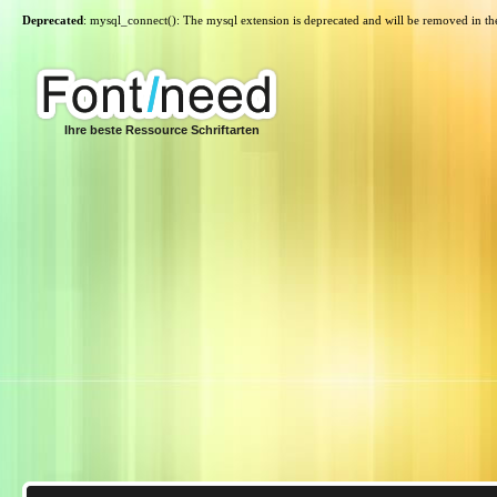
Deprecated
: mysql_connect(): The mysql extension is deprecated and will be removed in th
Ihre beste Ressource Schriftarten