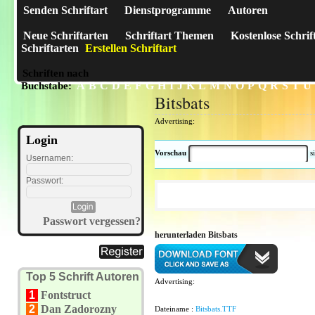
Senden Schriftart
Dienstprogramme
Autoren
Neue Schriftarten
Schriftart Themen
Kostenlose Schrif
Schriftarten
Erstellen Schriftart
Schriften nach
A
B
C
D
E
F
G
H
I
J
K
L
M
N
O
P
Q
R
S
T
U
Buchstabe:
Bitsbats
Advertising:
Login
Vorschau
s
Usernamen:
Passwort:
Passwort vergessen?
herunterladen Bitsbats
Top 5 Schrift Autoren
Advertising:
1
Fontstruct
2
Dan Zadorozny
Dateiname :
Bitsbats.TTF