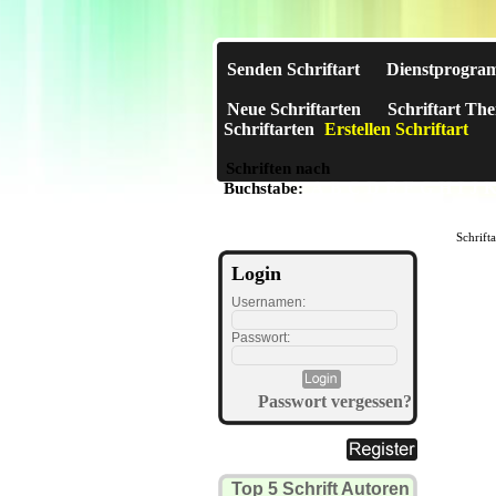
Senden Schriftart
Dienstprogra
Neue Schriftarten
Schriftart Th
Schriftarten
Erstellen Schriftart
Schriften nach
A
B
C
D
E
F
G
H
I
J
Buchstabe:
Schrift
Login
Usernamen:
Passwort:
Passwort vergessen?
Top 5 Schrift Autoren