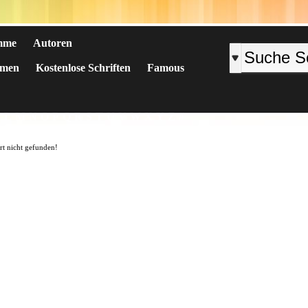
mme
Autoren
emen
Kostenlose Schriften
Famous
K
L
M
N
O
P
Q
R
S
T
U
V
W
X
Y
Z
#
art nicht gefunden!