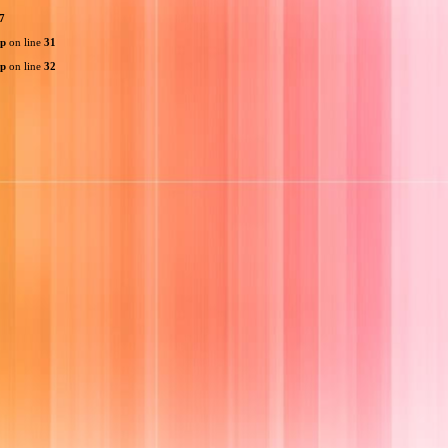
7
hp
on line
31
hp
on line
32