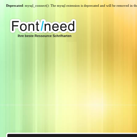
Deprecated
: mysql_connect(): The mysql extension is deprecated and will be removed in th
Ihre beste Ressource Schriftarten