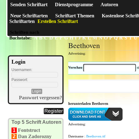
Senden Schriftart
Dienstprogramme
Autoren
Neue Schriftarten
Schriftart Themen
Kostenlose Schrif
Schriftarten
Erstellen Schriftart
Schriften nach
A
B
C
D
E
F
G
H
I
J
K
L
M
N
O
P
Q
R
S
T
U
Buchstabe:
Beethoven
Advertising:
Login
Vorschau
s
Usernamen:
Passwort:
Passwort vergessen?
herunterladen Beethoven
Top 5 Schrift Autoren
Advertising:
1
Fontstruct
2
Dan Zadorozny
Dateiname :
Beethoven.ttf