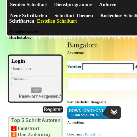
Senden Schriftart
Dienstprogramme
Autoren
Neue Schriftarten
Schriftart Themen
Kostenlose Schrif
Schriftarten
Erstellen Schriftart
Schriften nach
A
B
C
D
E
F
G
H
I
J
K
L
M
N
O
P
Q
R
S
T
U
Buchstabe:
Bangalore
Advertising:
Login
Vorschau
s
Usernamen:
Passwort:
Passwort vergessen?
herunterladen Bangalore
Top 5 Schrift Autoren
Advertising:
1
Fontstruct
2
Dan Zadorozny
Dateiname :
Bangalor.ttf