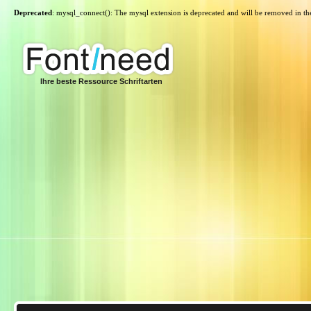
Deprecated
: mysql_connect(): The mysql extension is deprecated and will be removed in th
Ihre beste Ressource Schriftarten