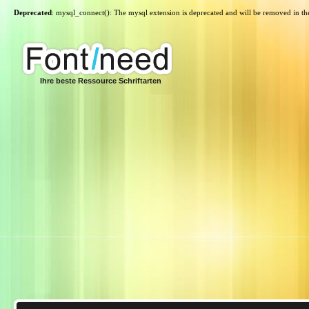
Deprecated
: mysql_connect(): The mysql extension is deprecated and will be removed in th
Ihre beste Ressource Schriftarten