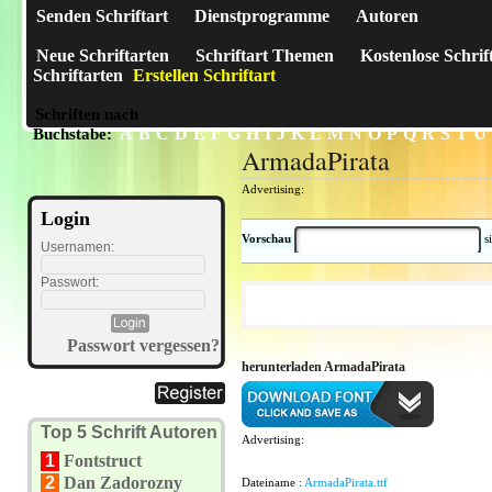
Senden Schriftart
Dienstprogramme
Autoren
Neue Schriftarten
Schriftart Themen
Kostenlose Schrif
Schriftarten
Erstellen Schriftart
Schriften nach
A
B
C
D
E
F
G
H
I
J
K
L
M
N
O
P
Q
R
S
T
U
Buchstabe:
ArmadaPirata
Advertising:
Login
Vorschau
s
Usernamen:
Passwort:
Passwort vergessen?
herunterladen ArmadaPirata
Top 5 Schrift Autoren
Advertising:
1
Fontstruct
2
Dan Zadorozny
Dateiname :
ArmadaPirata.ttf