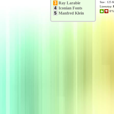
Size : 125 
3
Ray Larabie
Lizenztyp:
4
Iconian Fonts
0%
5
Manfred Klein