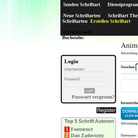
Senden Schriftart
Dienstprogra
Neue Schriftarten
Schriftart Th
Schriftarten
Erstellen Schriftart
Schriften nach
A
B
C
D
E
F
G
H
I
J
Buchstabe:
Anim
Advertising
Login
Vorschau
Usernamen:
Passwort:
Passwort vergessen?
herunterl
Top 5 Schrift Autoren
Advertising
1
Fontstruct
2
Dan Zadorozny
Dateiname 