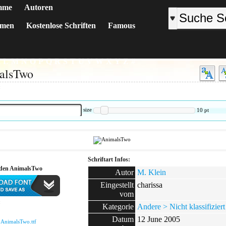
mme
Autoren
emen
Kostenlose Schriften
Famous
K
L
M
N
O
P
Q
R
S
T
U
V
W
X
Y
Z
#
alsTwo
:
size
10
pt
Schriftart Infos:
aden AnimalsTwo
Autor
M. Klein
Eingestellt
charissa
vom
:
Kategorie
Andere > Nicht klassifiziert
Datum
12 June 2005
:
AnimalsTwo.ttf