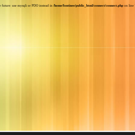
e future: use mysqli or PDO instead in
/home/fontinee/public_html/connect/connect.php
on line