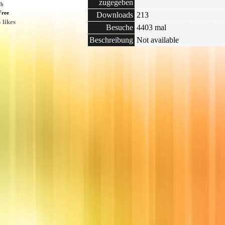
zugegeben
Kb
Free
Downloads
213
 likes
Besuche
4403 mal
Beschreibung
Not available