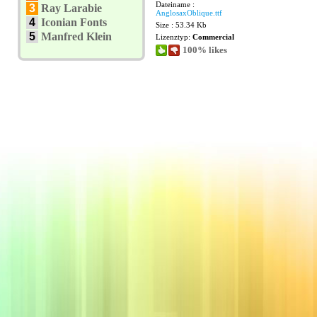
Dateiname :
3
Ray Larabie
AnglosaxOblique.ttf
4
Iconian Fonts
Size : 53.34 Kb
5
Manfred Klein
Lizenztyp:
Commercial
100% likes