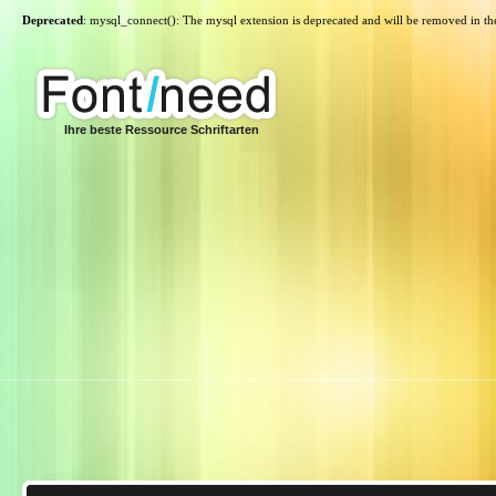
Deprecated
: mysql_connect(): The mysql extension is deprecated and will be removed in th
Ihre beste Ressource Schriftarten