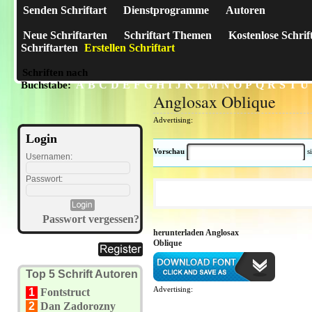
Senden Schriftart
Dienstprogramme
Autoren
Neue Schriftarten
Schriftart Themen
Kostenlose Schrif
Schriftarten
Erstellen Schriftart
Schriften nach
A
B
C
D
E
F
G
H
I
J
K
L
M
N
O
P
Q
R
S
T
U
Buchstabe:
Anglosax Oblique
Advertising:
Login
Vorschau
s
Usernamen:
Passwort:
Passwort vergessen?
herunterladen Anglosax
Oblique
Top 5 Schrift Autoren
Advertising:
1
Fontstruct
2
Dan Zadorozny