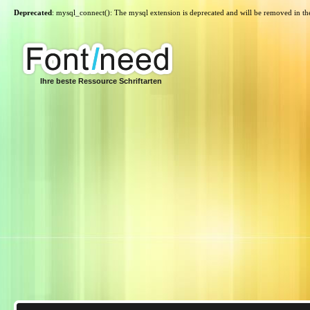
Deprecated
: mysql_connect(): The mysql extension is deprecated and will be removed in th
Ihre beste Ressource Schriftarten