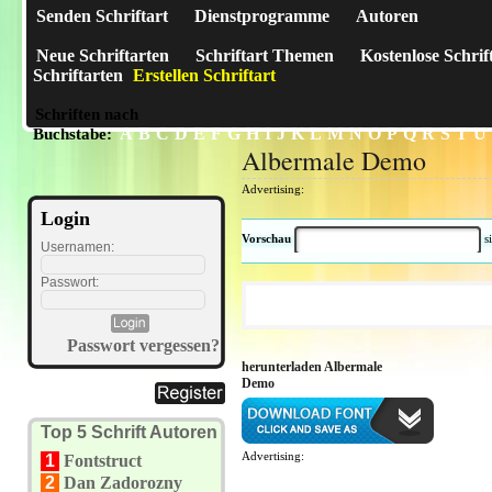
Senden Schriftart
Dienstprogramme
Autoren
Neue Schriftarten
Schriftart Themen
Kostenlose Schrif
Schriftarten
Erstellen Schriftart
Schriften nach
A
B
C
D
E
F
G
H
I
J
K
L
M
N
O
P
Q
R
S
T
U
Buchstabe:
Albermale Demo
Advertising:
Login
Vorschau
s
Usernamen:
Passwort:
Passwort vergessen?
herunterladen Albermale
Demo
Top 5 Schrift Autoren
Advertising:
1
Fontstruct
2
Dan Zadorozny