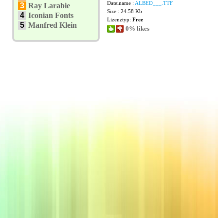
Dateiname :
ALBED___.TTF
3
Ray Larabie
Size : 24.58 Kb
4
Iconian Fonts
Lizenztyp:
Free
5
Manfred Klein
0% likes