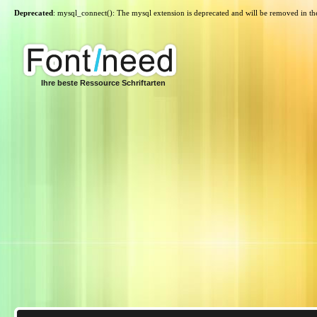
Deprecated
: mysql_connect(): The mysql extension is deprecated and will be removed in th
Ihre beste Ressource Schriftarten