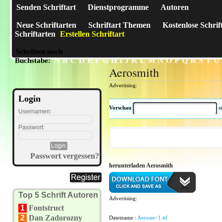
Senden Schriftart
Dienstprogramme
Autoren
Neue Schriftarten
Schriftart Themen
Kostenlose Schrif
Schriftarten
Erstellen Schriftart
Schriften nach
A
B
C
D
E
F
G
H
I
J
K
L
M
N
O
P
Q
R
S
T
U
Buchstabe:
Aerosmith
Advertising:
Login
Vorschau
s
Usernamen:
Passwort:
Passwort vergessen?
herunterladen Aerosmith
Top 5 Schrift Autoren
Advertising:
1
Fontstruct
2
Dan Zadorozny
Dateiname :
Aerosm~1.ttf