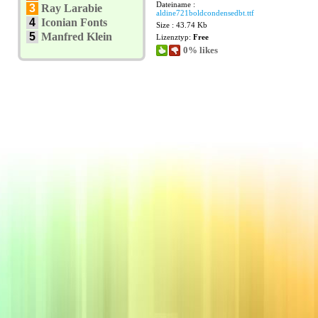
Dateiname :
3
Ray Larabie
aldine721boldcondensedbt.ttf
4
Iconian Fonts
Size : 43.74 Kb
5
Manfred Klein
Lizenztyp:
Free
0% likes