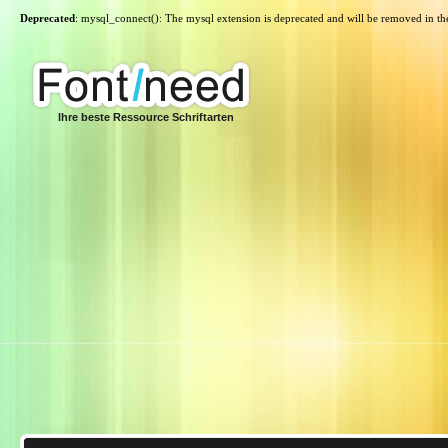
Deprecated
: mysql_connect(): The mysql extension is deprecated and will be removed in th
Ihre beste Ressource Schriftarten