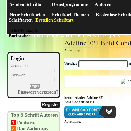
Senden Schriftart
Dienstprogramme
Autoren
Neue Schriftarten
Schriftart Themen
Kostenlose Schrif
Schriftarten
Erstellen Schriftart
Schriften nach
A
B
C
D
E
F
G
H
I
J
K
L
M
N
O
P
Q
R
S
T
U
Buchstabe:
Adeline 721 Bold Con
Advertising:
Login
Vorschau
s
Usernamen:
Passwort:
Passwort vergessen?
herunterladen Adeline 721
Bold Condensed BT
Top 5 Schrift Autoren
Advertising:
1
Fontstruct
2
Dan Zadorozny