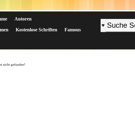
mme
Autoren
emen
Kostenlose Schriften
Famous
K
L
M
N
O
P
Q
R
S
T
U
V
W
X
Y
Z
#
art nicht gefunden!