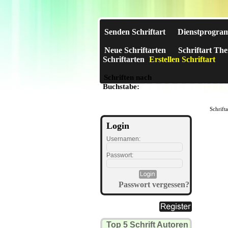
Senden Schriftart
Dienstprogra
Neue Schriftarten
Schriftart Th
Schriftarten
Erstellen Schriftart
Schriften nach
A
B
C
D
E
F
G
H
I
J
Buchstabe:
Schrift
Login
Usernamen:
Passwort:
Passwort vergessen?
Top 5 Schrift Autoren