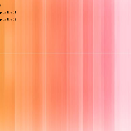
7
hp
on line
31
hp
on line
32