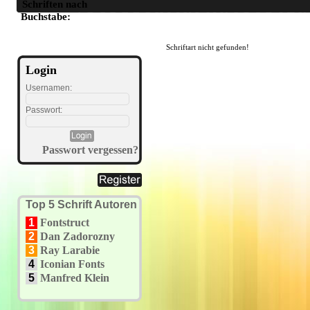
Schriften nach
A
B
C
D
E
F
G
H
I
J
K
L
M
N
O
P
Q
R
S
T
U
Buchstabe:
Schriftart nicht gefunden!
Login
Usernamen:
Passwort:
Passwort vergessen?
Top 5 Schrift Autoren
1
Fontstruct
2
Dan Zadorozny
3
Ray Larabie
4
Iconian Fonts
5
Manfred Klein