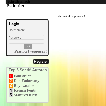
Schriften nach
A
B
C
D
E
F
G
H
I
J
K
L
M
N
O
P
Q
R
S
T
U
Buchstabe:
Schriftart nicht gefunden!
Login
Usernamen:
Passwort:
Passwort vergessen?
Top 5 Schrift Autoren
1
Fontstruct
2
Dan Zadorozny
3
Ray Larabie
4
Iconian Fonts
5
Manfred Klein