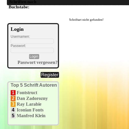
Schriften nach
A
B
C
D
E
F
G
H
I
J
K
L
M
N
O
P
Q
R
S
T
U
Buchstabe:
Schriftart nicht gefunden!
Login
Usernamen:
Passwort:
Passwort vergessen?
Top 5 Schrift Autoren
1
Fontstruct
2
Dan Zadorozny
3
Ray Larabie
4
Iconian Fonts
5
Manfred Klein