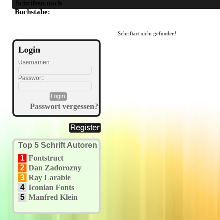
Schriften nach
A
B
C
D
E
F
G
H
I
J
K
L
M
N
O
P
Q
R
S
T
U
Buchstabe:
Schriftart nicht gefunden!
Login
Usernamen:
Passwort:
Passwort vergessen?
Top 5 Schrift Autoren
1
Fontstruct
2
Dan Zadorozny
3
Ray Larabie
4
Iconian Fonts
5
Manfred Klein