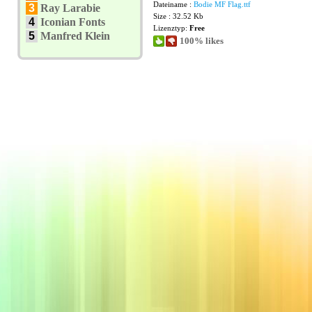
Dateiname :
Bodie MF Flag.ttf
3
Ray Larabie
Size : 32.52 Kb
4
Iconian Fonts
Lizenztyp:
Free
5
Manfred Klein
100% likes