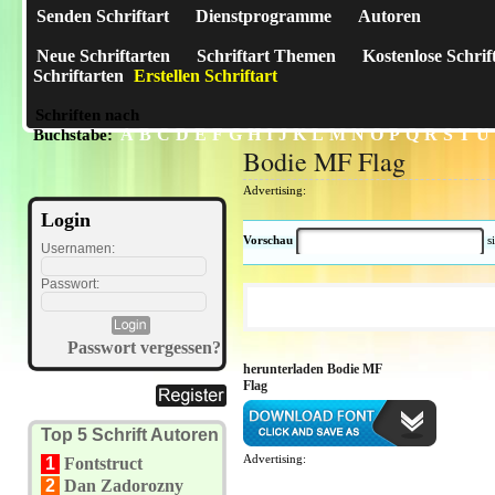
Senden Schriftart
Dienstprogramme
Autoren
Neue Schriftarten
Schriftart Themen
Kostenlose Schrif
Schriftarten
Erstellen Schriftart
Schriften nach
A
B
C
D
E
F
G
H
I
J
K
L
M
N
O
P
Q
R
S
T
U
Buchstabe:
Bodie MF Flag
Advertising:
Login
Vorschau
s
Usernamen:
Passwort:
Passwort vergessen?
herunterladen Bodie MF
Flag
Top 5 Schrift Autoren
Advertising:
1
Fontstruct
2
Dan Zadorozny