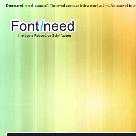
Deprecated
: mysql_connect(): The mysql extension is deprecated and will be removed in th
Ihre beste Ressource Schriftarten