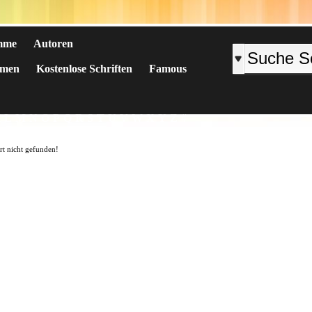
mme
Autoren
emen
Kostenlose Schriften
Famous
K
L
M
N
O
P
Q
R
S
T
U
V
W
X
Y
Z
#
art nicht gefunden!