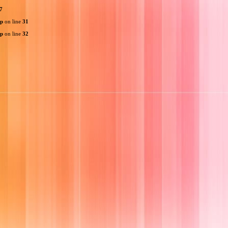
7
hp
on line
31
hp
on line
32