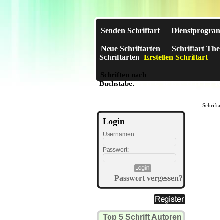
Senden Schriftart
Dienstprogra
Neue Schriftarten
Schriftart Th
Schriftarten
Erstellen Schriftart
Schriften nach
A
B
C
D
E
F
G
H
I
J
Buchstabe:
Schrift
Login
Usernamen:
Passwort:
Passwort vergessen?
Top 5 Schrift Autoren