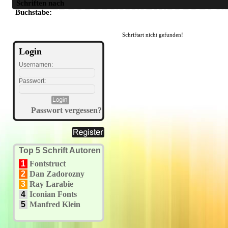
Schriften nach
A
B
C
D
E
F
G
H
I
J
K
L
M
N
O
P
Q
R
S
T
U
Buchstabe:
Schriftart nicht gefunden!
Login
Usernamen:
Passwort:
Passwort vergessen?
Top 5 Schrift Autoren
1
Fontstruct
2
Dan Zadorozny
3
Ray Larabie
4
Iconian Fonts
5
Manfred Klein