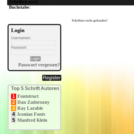
Schriften nach
A
B
C
D
E
F
G
H
I
J
K
L
M
N
O
P
Q
R
S
T
U
Buchstabe:
Schriftart nicht gefunden!
Login
Usernamen:
Passwort:
Passwort vergessen?
Top 5 Schrift Autoren
1
Fontstruct
2
Dan Zadorozny
3
Ray Larabie
4
Iconian Fonts
5
Manfred Klein