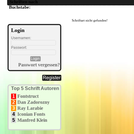
Schriften nach
A
B
C
D
E
F
G
H
I
J
K
L
M
N
O
P
Q
R
S
T
U
Buchstabe:
Schriftart nicht gefunden!
Login
Usernamen:
Passwort:
Passwort vergessen?
Top 5 Schrift Autoren
1
Fontstruct
2
Dan Zadorozny
3
Ray Larabie
4
Iconian Fonts
5
Manfred Klein