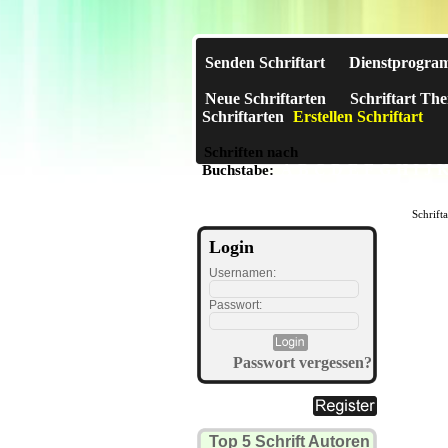
Senden Schriftart
Dienstprogra
Neue Schriftarten
Schriftart Th
Schriftarten
Erstellen Schriftart
Schriften nach
A
B
C
D
E
F
G
H
I
J
Buchstabe:
Schrift
Login
Usernamen:
Passwort:
Passwort vergessen?
Top 5 Schrift Autoren