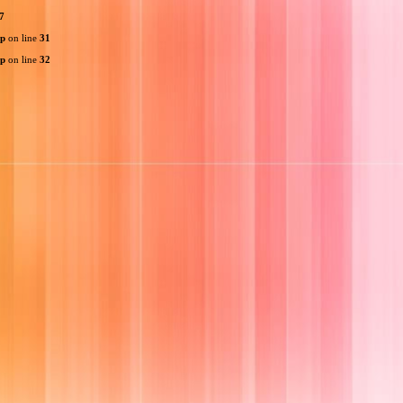
7
hp
on line
31
hp
on line
32