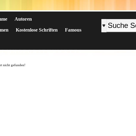
mme
Autoren
emen
Kostenlose Schriften
Famous
K
L
M
N
O
P
Q
R
S
T
U
V
W
X
Y
Z
#
art nicht gefunden!