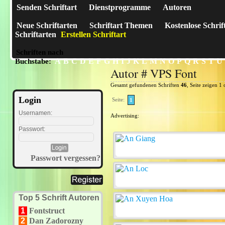
Senden Schriftart
Dienstprogramme
Autoren
Neue Schriftarten
Schriftart Themen
Kostenlose Schrif
Schriftarten
Erstellen Schriftart
Schriften nach
A
B
C
D
E
F
G
H
I
J
K
L
M
N
O
P
Q
R
S
T
U
Buchstabe:
Autor # VPS Font
Gesamt gefundenen Schriften
46
, Seite zeigen 1 
Login
Seite:
1
Usernamen:
Advertising:
Passwort:
Passwort vergessen?
Top 5 Schrift Autoren
1
Fontstruct
2
Dan Zadorozny