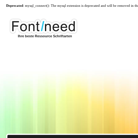
Deprecated
: mysql_connect(): The mysql extension is deprecated and will be removed in th
Ihre beste Ressource Schriftarten